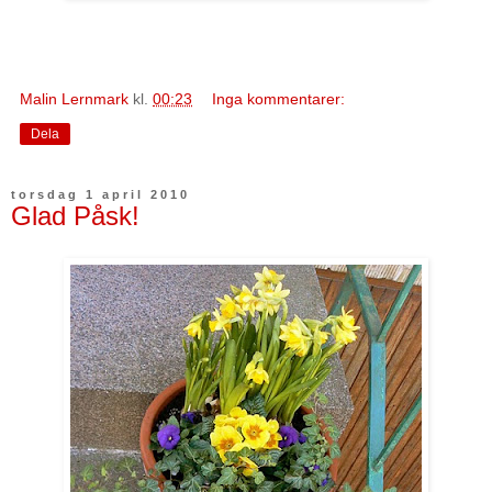
Malin Lernmark
kl.
00:23
Inga kommentarer:
Dela
torsdag 1 april 2010
Glad Påsk!