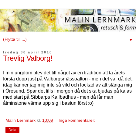
▼
fredag 30 april 2010
Trevlig Valborg!
I min ungdom blev det till något av en tradition att ta årets
första dopp just på Valborgsmässoafton - men det var då det,
idag känner jag mig inte så vild och lockad av att slänga mig
i Öresund. Spar det tills i morgon då det ska bjudas på kalas
med start på Sibbarps Kallbadhus - men då får man
åtminstone värma upp sig i bastun först :o)
Malin Lernmark
kl.
10:09
Inga kommentarer:
Dela