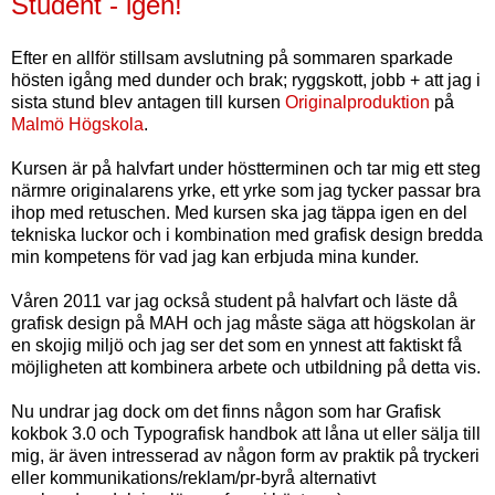
Student - igen!
Efter en allför stillsam avslutning på sommaren sparkade
hösten igång med dunder och brak; ryggskott, jobb + att jag i
sista stund blev antagen till kursen
Originalproduktion
på
Malmö Högskola
.
Kursen är på halvfart under höstterminen och tar mig ett steg
närmre originalarens yrke, ett yrke som jag tycker passar bra
ihop med retuschen. Med kursen ska jag täppa igen en del
tekniska luckor och i kombination med grafisk design bredda
min kompetens för vad jag kan erbjuda mina kunder.
Våren 2011 var jag också student på halvfart och läste då
grafisk design på MAH och jag måste säga att högskolan är
en skojig miljö och jag ser det som en ynnest att faktiskt få
möjligheten att kombinera arbete och utbildning på detta vis.
Nu undrar jag dock om det finns någon som har Grafisk
kokbok 3.0 och Typografisk handbok att låna ut eller sälja till
mig
,
är även intresserad av någon form av praktik på tryckeri
eller kommunikations/reklam/pr-byrå alternativt