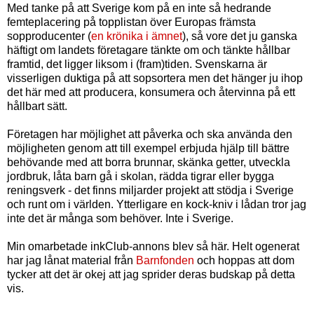
Med tanke på att Sverige kom på en inte så hedrande
femteplacering på topplistan över Europas främsta
sopproducenter (
en krönika i ämnet
), så vore det ju ganska
häftigt om landets företagare tänkte om och tänkte hållbar
framtid, det ligger liksom i (fram)tiden. Svenskarna är
visserligen duktiga på att sopsortera men det hänger ju ihop
det här med att producera, konsumera och återvinna på ett
hållbart sätt.
Företagen har möjlighet att påverka och ska använda den
möjligheten genom att till exempel erbjuda hjälp till bättre
behövande med att borra brunnar, skänka getter, utveckla
jordbruk, låta barn gå i skolan, rädda tigrar eller bygga
reningsverk - det finns miljarder projekt att stödja i Sverige
och runt om i världen. Ytterligare en kock-kniv i lådan tror jag
inte det är många som behöver. Inte i Sverige.
Min omarbetade inkClub-annons blev så här. Helt ogenerat
har jag lånat material från
Barnfonden
och hoppas att dom
tycker att det är okej att jag sprider deras budskap på detta
vis.