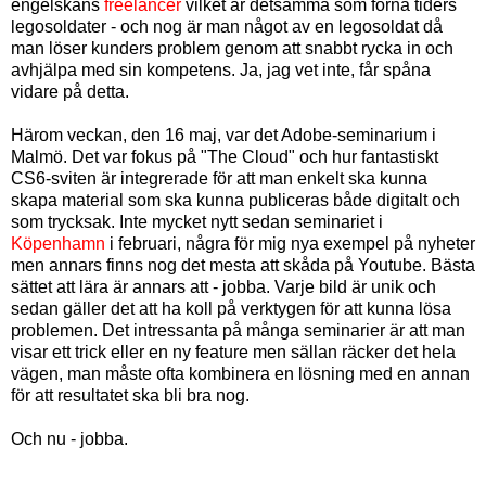
engelskans
freelancer
vilket är detsamma som forna tiders
legosoldater - och nog är man något av en legosoldat då
man löser kunders problem genom att snabbt rycka in och
avhjälpa med sin kompetens. Ja, jag vet inte, får spåna
vidare på detta.
Härom veckan, den 16 maj, var det Adobe-seminarium i
Malmö. Det var fokus på "The Cloud" och hur fantastiskt
CS6-sviten är integrerade för att man enkelt ska kunna
skapa material som ska kunna publiceras både digitalt och
som trycksak. Inte mycket nytt sedan seminariet i
Köpenhamn
i februari, några för mig nya exempel på nyheter
men annars finns nog det mesta att skåda på Youtube. Bästa
sättet att lära är annars att - jobba. Varje bild är unik och
sedan gäller det att ha koll på verktygen för att kunna lösa
problemen. Det intressanta på många seminarier är att man
visar ett trick eller en ny feature men sällan räcker det hela
vägen, man måste ofta kombinera en lösning med en annan
för att resultatet ska bli bra nog.
Och nu - jobba.