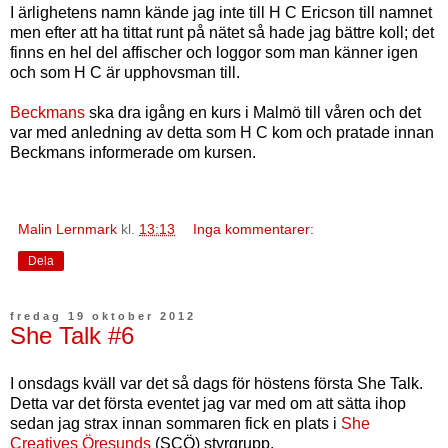
I ärlighetens namn kände jag inte till H C Ericson till namnet
men efter att ha tittat runt på nätet så hade jag bättre koll; det
finns en hel del affischer och loggor som man känner igen
och som H C är upphovsman till.
Beckmans
ska dra igång en kurs i Malmö till våren och det
var med anledning av detta som H C kom och pratade innan
Beckmans informerade om kursen.
Malin Lernmark
kl.
13:13
Inga kommentarer:
Dela
fredag 19 oktober 2012
She Talk #6
I onsdags kväll var det så dags för höstens första She Talk.
Detta var det första eventet jag var med om att sätta ihop
sedan jag strax innan sommaren fick en plats i
She
Creatives Öresunds
(SCÖ) styrgrupp.