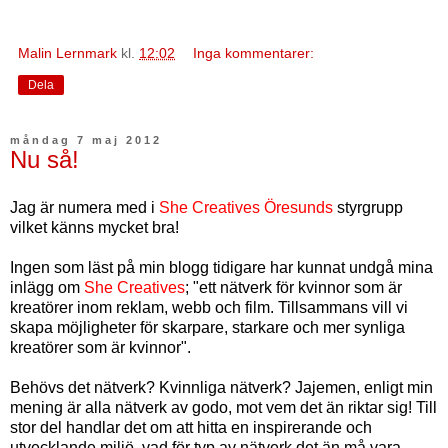
Malin Lernmark
kl.
12:02
Inga kommentarer:
Dela
måndag 7 maj 2012
Nu så!
Jag är numera med i
She Creatives Öresunds
styrgrupp
vilket känns mycket bra!
Ingen som läst på min blogg tidigare har kunnat undgå mina
inlägg om
She Creatives
; "ett nätverk för kvinnor som är
kreatörer inom reklam, webb och film. Tillsammans vill vi
skapa möjligheter för skarpare, starkare och mer synliga
kreatörer som är kvinnor".
Behövs det nätverk? Kvinnliga nätverk? Jajemen, enligt min
mening är alla nätverk av godo, mot vem det än riktar sig! Till
stor del handlar det om att hitta en inspirerande och
utvecklande miljö, vad för typ av nätverk det än må vara.