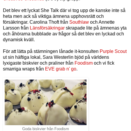
Det blev ett lyckat She Talk där vi tog upp de kanske inte så
heta men ack så viktiga ämnena upphovsrätt och
försäkringar. Carolina Thoft från
Southlaw
och Annette
Larsson från
Länsförsäkringar
skrapade lite på ämnenas yta
och åhörarna bubblade av frågor så det blev en lyckad och
dynamisk kväll.
För att lätta på stämningen lånade it-konsulten
Purple Scout
ut sin häftiga lokal, Sara Westerlin bjöd på världens
lyxigaste biskvier och praliner från
Foodism
och vi fick
smarriga wraps från
EVE grab n' go
.
Goda biskvier från Foodism