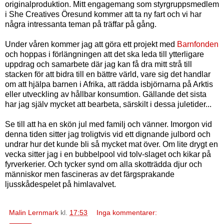
originalproduktion. Mitt engagemang som styrgruppsmedlem
i She Creatives Öresund kommer att ta ny fart och vi har
några intressanta teman på träffar på gång.
Under våren kommer jag att göra ett projekt med
Barnfonden
och hoppas i förlängningen att det ska leda till ytterligare
uppdrag och samarbete där jag kan få dra mitt strå till
stacken för att bidra till en bättre värld, vare sig det handlar
om att hjälpa barnen i Afrika, att rädda isbjörnarna på Arktis
eller utveckling av hållbar konsumtion. Gällande det sista
har jag själv mycket att bearbeta, särskilt i dessa juletider...
Se till att ha en skön jul med familj och vänner. Imorgon vid
denna tiden sitter jag troligtvis vid ett dignande julbord och
undrar hur det kunde bli så mycket mat över. Om lite drygt en
vecka sitter jag i en bubbelpool vid tolv-slaget och kikar på
fyrverkerier. Och tycker synd om alla skotträdda djur och
människor men fascineras av det färgsprakande
ljusskådespelet på himlavalvet.
Malin Lernmark
kl.
17:53
Inga kommentarer: