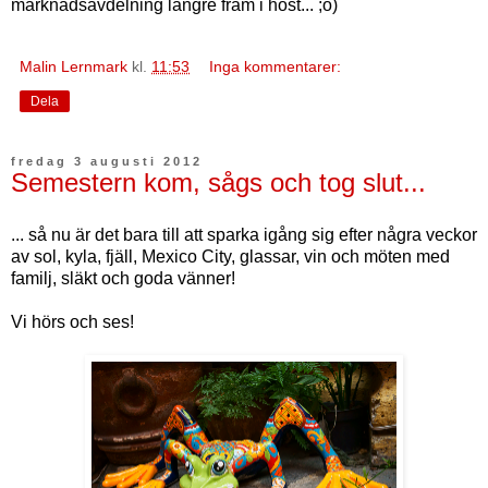
marknadsavdelning längre fram i höst
... ;o)
Malin Lernmark
kl.
11:53
Inga kommentarer:
Dela
fredag 3 augusti 2012
Semestern kom, sågs och tog slut...
... så nu är det bara till att sparka igång sig efter några veckor
av sol, kyla, fjäll, Mexico City, glassar, vin och möten med
familj, släkt och goda vänner!
Vi hörs och ses!