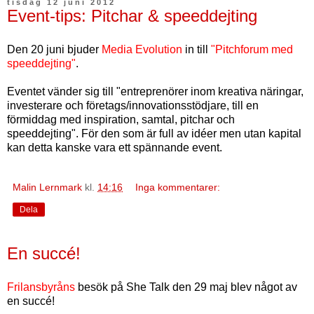
tisdag 12 juni 2012
Event-tips: Pitchar & speeddejting
Den 20 juni bjuder
Media Evolution
in till
"Pitchforum med
speeddejting"
.
Eventet vänder sig till "entreprenörer inom kreativa näringar,
investerare och företags/innovationsstödjare, till en
förmiddag med inspiration, samtal, pitchar och
speeddejting". För den som är full av idéer men utan kapital
kan detta kanske vara ett spännande event.
Malin Lernmark
kl.
14:16
Inga kommentarer:
Dela
En succé!
Frilansbyråns
besök på She Talk den 29 maj blev något av
en succé!