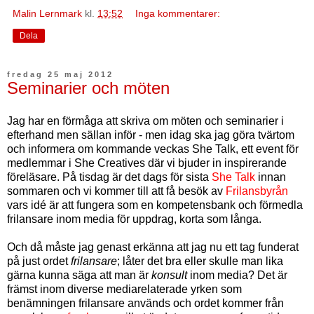
Malin Lernmark
kl.
13:52
Inga kommentarer:
Dela
fredag 25 maj 2012
Seminarier och möten
Jag har en förmåga att skriva om möten och seminarier i
efterhand men sällan inför - men idag ska jag göra tvärtom
och informera om kommande veckas She Talk, ett event för
medlemmar i She Creatives där vi bjuder in inspirerande
föreläsare. På tisdag är det dags för sista
She Talk
innan
sommaren och vi kommer till att få besök av
Frilansbyrån
vars idé är att fungera som en kompetensbank och förmedla
frilansare inom media för uppdrag, korta som långa.
Och då måste jag genast erkänna att jag nu ett tag funderat
på just ordet
frilansare
; låter det bra eller skulle man lika
gärna kunna säga att man är
konsult
inom media? Det är
främst inom diverse mediarelaterade yrken som
benämningen frilansare används och ordet kommer från