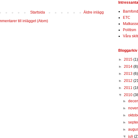
Intressanta
Barnfon
Startsida
Äldre inlägg
ETC
mentarer till inlägget (Atom)
Matkass
Politism
Våra ski
Bloggarkiv
►
2015
(1)
►
2014
(8)
►
2013
(6)
►
2012
(2
►
2011
(1
▼
2010
(3
►
dece
►
nove
►
oktob
►
sept
►
augus
▼
juli
(2