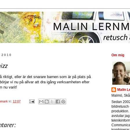
i 2010
Om mig
izz
å riktigt, eller är det snarare barnen som är på plats på
l börjar vi nu på allvar att dra igång verksamheten efter
 nu varit!
Malin 
Malmö, Sk
rnmark
kl.
12:07
Sedan 2002
bildretusch 
produktion. 
avslutar jag
teknikinfor
tarer:
Communicat
kombinerar