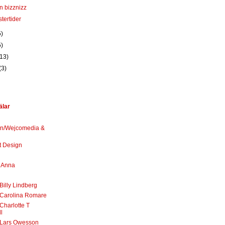
n bizznizz
tertider
5)
5)
(13)
(3)
älar
n/Wejcomedia &
t Design
y Anna
Billy Lindberg
 Carolina Romare
Charlotte T
l
 Lars Owesson