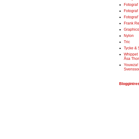
Fotograf
Fotogra
Fotograf
Frank Re
Graphico
Nylon
Tric
Tycke &
Whippet 
Åsa Tho
Youwza!
Svensso
Bloggintre