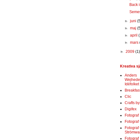
Back i
Semes
►
juni
(
►
maj
(
►
april
►
mars
►
2009
(1)
Kreativa sj
Anders
Wejhede
Idéfolket
Breakfas
Clic
Crafts b
Digifex
Fotograf 
Fotograf
Fotograf 
Strömwal
Fotograf