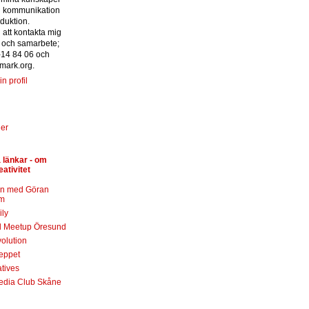
l kommunikation
duktion.
att kontakta mig
 och samarbete;
-14 84 06 och
mark.org.
n profil
der
 länkar - om
ativitet
on med Göran
m
ly
l Meetup Öresund
olution
eppet
tives
edia Club Skåne