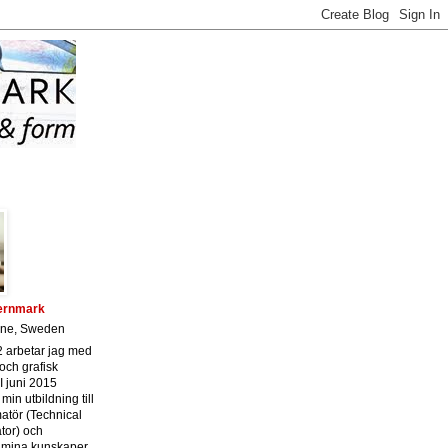
Lernmark
åne, Sweden
 arbetar jag med
och grafisk
I juni 2015
 min utbildning till
matör (Technical
or) och
 mina kunskaper