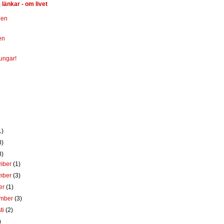
 länkar - om livet
den
en
tungar!
1)
8)
8)
mber
(1)
mber
(3)
er
(1)
ember
(3)
ti
(2)
)