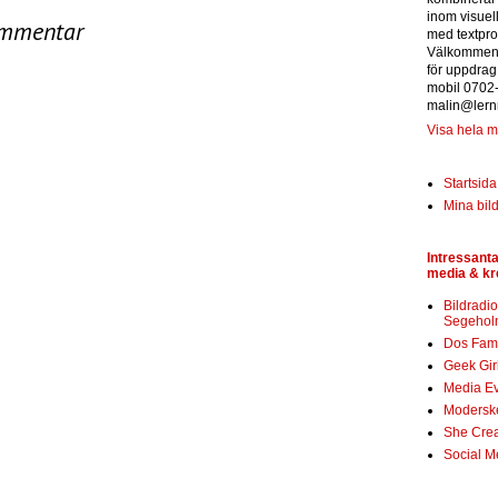
inom visuel
ommentar
med textpro
Välkommen 
för uppdrag
mobil 0702
malin@lern
Visa hela mi
Startsida
Mina bil
Intressanta
media & kre
Bildradi
Segehol
Dos Fami
Geek Gir
Media Ev
Modersk
She Crea
Social M