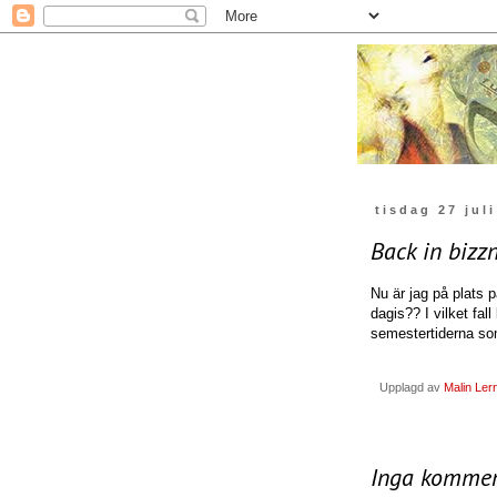
tisdag 27 jul
Back in bizzn
Nu är jag på plats p
dagis?? I vilket fal
semestertiderna som
Upplagd av
Malin Le
Inga kommen