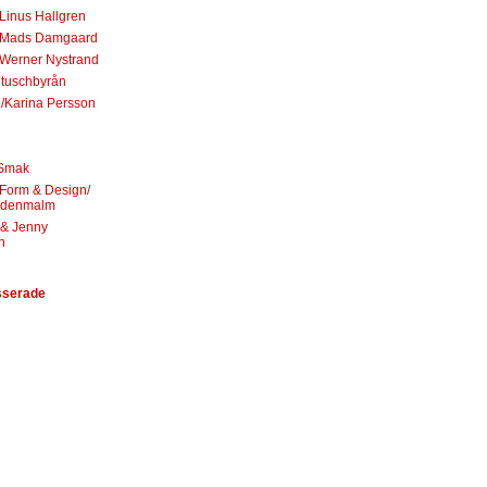
 Linus Hallgren
f Mads Damgaard
 Werner Nystrand
tuschbyrån
/Karina Persson
 Smak
Form & Design/
rdenmalm
 & Jenny
n
sserade