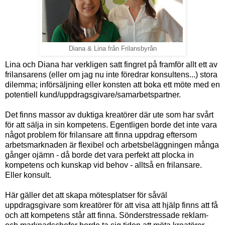
Diana & Lina från Frilansbyrån
Lina och Diana har verkligen satt fingret på framför allt ett av
frilansarens (eller om jag nu inte föredrar konsultens...) stora
dilemma; införsäljning eller konsten att boka ett möte med en
potentiell kund/uppdragsgivare/samarbetspartner.
Det finns massor av duktiga kreatörer där ute som har svårt
för att sälja in sin kompetens. Egentligen borde det inte vara
något problem för frilansare att finna uppdrag eftersom
arbetsmarknaden är flexibel och arbetsbeläggningen många
gånger ojämn - då borde det vara perfekt att plocka in
kompetens och kunskap vid behov - alltså en frilansare.
Eller konsult.
Här gäller det att skapa mötesplatser för såväl
uppdragsgivare som kreatörer för att visa att hjälp finns att få
och att kompetens står att finna. Sönderstressade reklam-