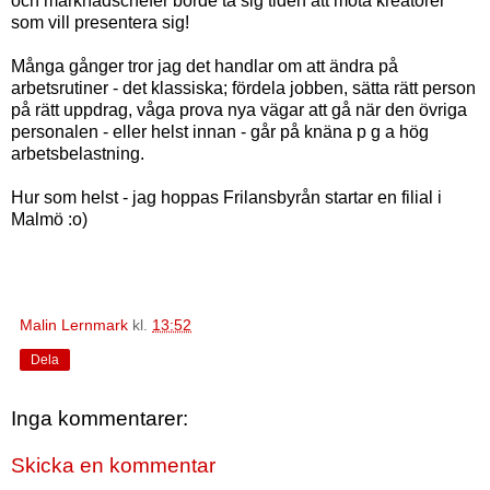
och marknadschefer borde ta sig tiden att möta kreatörer
som vill presentera sig!
Många gånger tror jag det handlar om att ändra på
arbetsrutiner - det klassiska; fördela jobben, sätta rätt person
på rätt uppdrag, våga prova nya vägar att gå när den övriga
personalen - eller helst innan - går på knäna p g a hög
arbetsbelastning.
Hur som helst - jag hoppas Frilansbyrån startar en filial i
Malmö :o)
Malin Lernmark
kl.
13:52
Dela
Inga kommentarer:
Skicka en kommentar