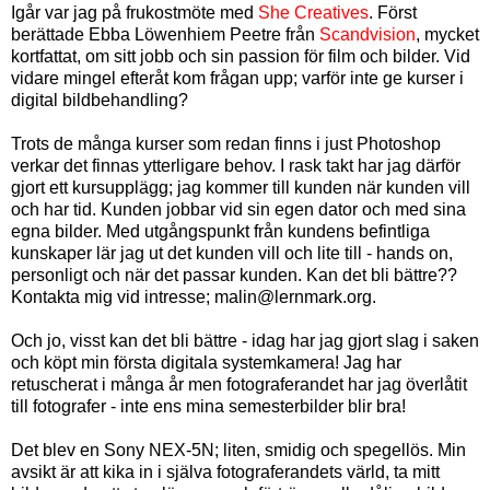
Igår var jag på frukostmöte med
She Creatives
. Först
berättade Ebba Löwenhiem Peetre från
Scandvision
, mycket
kortfattat, om sitt jobb och sin passion för film och bilder. Vid
vidare mingel efteråt kom frågan upp; varför inte ge kurser i
digital bildbehandling?
Trots de många kurser som redan finns i just Photoshop
verkar det finnas ytterligare behov. I rask takt har jag därför
gjort ett kursupplägg; jag kommer till kunden när kunden vill
och har tid. Kunden jobbar vid sin egen dator och med sina
egna bilder. Med utgångspunkt från kundens befintliga
kunskaper lär jag ut det kunden vill och lite till - hands on,
personligt och när det passar kunden. Kan det bli bättre??
Kontakta mig vid intresse; malin@lernmark.org.
Och jo, visst kan det bli bättre - idag har jag gjort slag i saken
och köpt min första digitala systemkamera! Jag har
retuscherat i många år men fotograferandet har jag överlåtit
till fotografer - inte ens mina semesterbilder blir bra!
Det blev en Sony NEX-5N; liten, smidig och spegellös. Min
avsikt är att kika in i själva fotograferandets värld, ta mitt